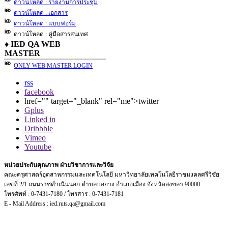
ดาวน์โหลด : รายงานการประชุม
ดาวน์โหลด : เอกสาร
ดาวน์โหลด : แบบฟอร์ม
ดาวน์โหลด : คู่มือสารสนเทศ
♦ IED QA WEB
MASTER
ONLY WEB MASTER LOGIN
rss
facebook
href="" target="_blank" rel="me">twitter
Gplus
Linked in
Dribbble
Vimeo
Youtube
หน่วยประกันคุณภาพ ฝ่ายวิชาการและวิจัย
คณะครุศาสตร์อุตสาหกรรมและเทคโนโลยี มหาวิทยาลัยเทคโนโลยีราชมงคลศรีวิชัย
เลขที่ 2/1 ถนนราชดำเนินนอก ตำบลบ่อยาง อำเภอเมือง จังหวัดสงขลา 90000
โทรศัพท์ : 0-7431-7180 / โทรสาร : 0-7431-7181
E - Mail Address : ied.ruts.qa@gmail.com